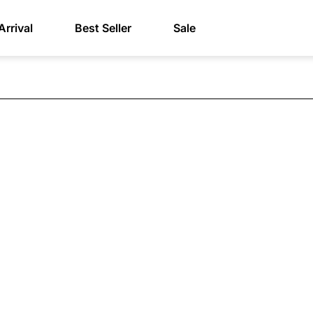
rrival
Best Seller
Sale
mukan Tas yang Ses
dengan Gayamu
tas berkualitas dengan desain yang elegan untuk melengkapi gaya seh