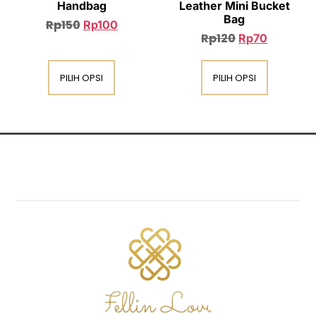
Handbag
Leather Mini Bucket
Bag
Rp
150
Rp
100
Rp
120
Rp
70
PILIH OPSI
PILIH OPSI