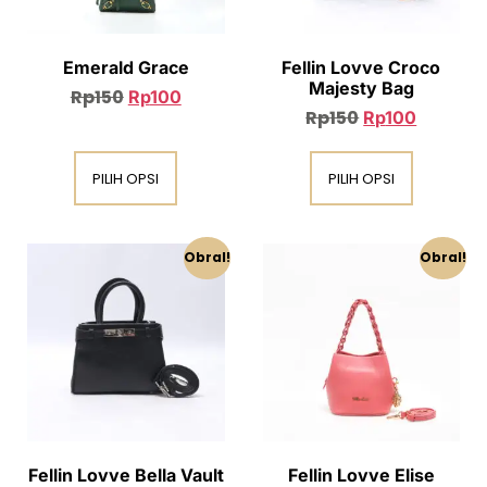
Emerald Grace
Fellin Lovve Croco
Majesty Bag
Rp
150
Rp
100
Rp
150
Rp
100
PILIH OPSI
PILIH OPSI
Obral!
Obral!
Fellin Lovve Bella Vault
Fellin Lovve Elise