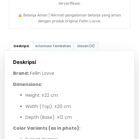
terverifikasi.
Belanja Aman | Nikmati pengalaman belanja yang aman
dengan produk original Fellin Lovve.
Deskripsi
Informasi Tambahan
Ulasan (0)
Deskripsi
Brand:
Fellin Lovve
Dimensions:
Height: ±22 cm
Width (Top): ±20 cm
Depth (Base): ±12 cm
Color Variants (as in photo):